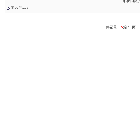
形状的微孔
主营产品：
共记录：
5
篇 /
1
页 