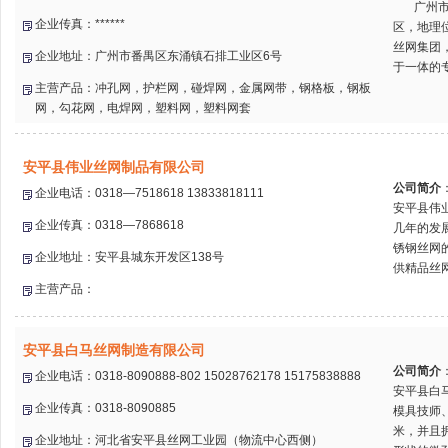
广州市刘
企业传真：******
区，地理
丝网集团
企业地址：广州市番禺区东涌镇石排工业区6号
于一体的专
主营产品：冲孔网，护栏网，碰焊网，金属网带，钢格板，钢板
网，勾花网，电焊网，塑料网，塑料网套
安平县伟业丝网制品有限公司
公司简介
企业电话：0318—7518618 13833818111
安平县伟
企业传真：0318—7868618
几年的发
锈钢丝网
企业地址：安平县城东开发区138号
供精品丝网
主营产品：
安平县白马丝网制造有限公司
公司简介
企业电话：0318-8090888-802 15028762178 15175838888
安平县白
企业传真：0318-8090885
模具技师
米，并且
企业地址：河北省安平县丝网工业园（物流中心西侧）