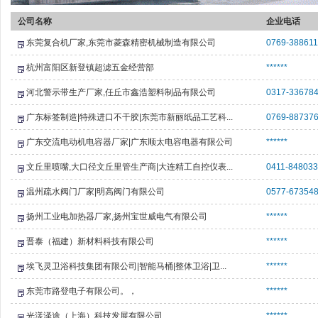
公司名称
企业电话
东莞复合机厂家,东莞市菱森精密机械制造有限公司
0769-388611
杭州富阳区新登镇超滤五金经营部
******
河北警示带生产厂家,任丘市鑫浩塑料制品有限公司
0317-33678
广东标签制造|特殊进口不干胶|东莞市新丽纸品工艺科...
0769-88737
广东交流电动机电容器厂家|广东顺太电容电器有限公司
******
文丘里喷嘴,大口径文丘里管生产商|大连精工自控仪表...
0411-848033
温州疏水阀门厂家|明高阀门有限公司
0577-67354
扬州工业电加热器厂家,扬州宝世威电气有限公司
******
晋泰（福建）新材料科技有限公司
******
埃飞灵卫浴科技集团有限公司|智能马桶|整体卫浴|卫...
******
东莞市路登电子有限公司。，
******
光漾泽途（上海）科技发展有限公司
******