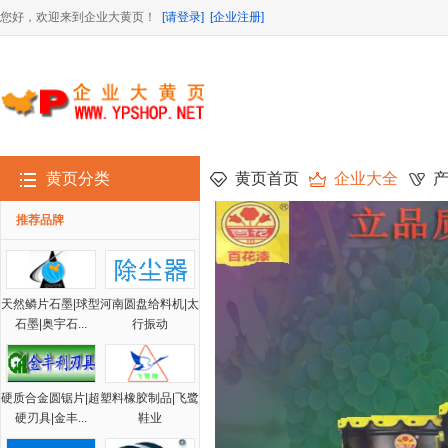
您好，欢迎来到企业大黄页！
[请登录]
[企业注册]
黄页分类
黄页首页
企业大全
推荐品牌
天然鳞片石墨|球型
河南圆盘给料机|太
石墨|奥宇石...
行振动
硬质合金圆锯片|超
塑料橡胶制品|飞鹭
硬刃具|金丰...
鞋业