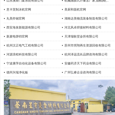
•
山东澳斯门窗系统有限公司
•
机械隔膜式计量泵厂家,德帕姆(...
•
意卡芙制冰机官网
•
美厨和面机官网
•
丸美炸锅官网
•
湖南达美物流装备制造有限公司
•
西安海泉新能源有限公司
•
河北风卓焊接材料有限公司
•
新麦电饼铛官网
•
天津瑞蚨堂诊所有限公司
•
杭州汉正电气工程有限公司
•
苏州市琪翔再生资源回收有限公司
•
河源浪程科技有限公司
•
杭州泽远流长品牌咨询有限公司
•
宁波康萍自动化设备有限公司
•
安徽药济天下药业有限公司
•
德州兴瑞净化板
•
广州弘睿企业咨询有限公司