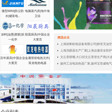
微型MINI|防尘防
电脑蒸汽房|地中海
水|键富电...
卫浴
涂料|油墨|塑胶|添
阳晨厨具|中国企业
精选企业
一化学
大黄页
上海箭豹机电设备有限公司|静音无油空气
上海洗眼器生产厂家|上海达傲安全防护设
文丘里喷嘴,大口径文丘里管生产商|大连
百年厨具|中国企业
金属管状电热元件|
大黄页
双龙电热电器
扬州工业电加热器厂家,扬州宝世威电
企业列表