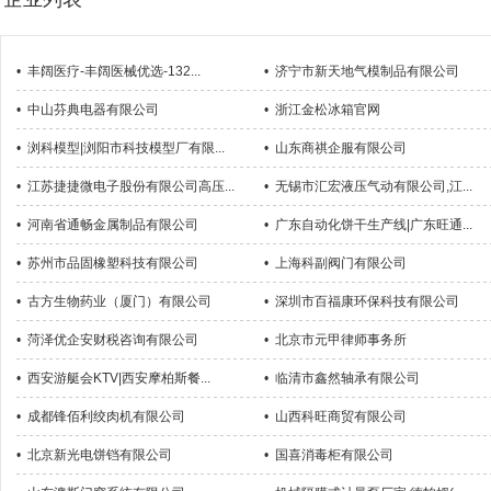
•
丰阔医疗-丰阔医械优选-132...
•
济宁市新天地气模制品有限公司
•
中山芬典电器有限公司
•
浙江金松冰箱官网
•
浏科模型|浏阳市科技模型厂有限...
•
山东商祺企服有限公司
•
江苏捷捷微电子股份有限公司高压...
•
无锡市汇宏液压气动有限公司,江...
•
河南省通畅金属制品有限公司
•
广东自动化饼干生产线|广东旺通...
•
苏州市品固橡塑科技有限公司
•
上海科副阀门有限公司
•
古方生物药业（厦门）有限公司
•
深圳市百福康环保科技有限公司
•
菏泽优企安财税咨询有限公司
•
北京市元甲律师事务所
•
西安游艇会KTV|西安摩柏斯餐...
•
临清市鑫然轴承有限公司
•
成都锋佰利绞肉机有限公司
•
山西科旺商贸有限公司
•
北京新光电饼铛有限公司
•
国喜消毒柜有限公司