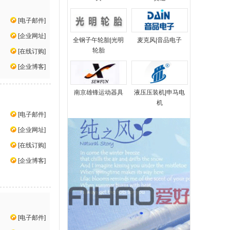
[
电子邮件
]
[
企业网址
]
全钢子午轮胎|光明
麦克风|音品电子
轮胎
[
在线订购
]
[
企业博客
]
南京雄锋运动器具
液压压装机|申马电
机
[
电子邮件
]
[
企业网址
]
[
在线订购
]
[
企业博客
]
[
电子邮件
]