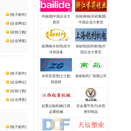
[
电子邮件
]
拜丽德|中国企业大
丝袜|棉袜|芬莉集团|
黄页
中国企业大黄页
[
企业网址
]
[
在线订购
]
[
企业博客
]
玻璃钢冷却塔|东方
制砂机|铠利机电|中
冷却设备
国企业大黄页
[
电子邮件
]
卓奕良晋/凯士士配
海南制药厂有限公司
线器材
[
企业网址
]
[
在线订购
]
[
企业博客
]
起重运输机械|江西
非金属平垫片|永胜
起重机械
密封制品
[
电子邮件
]