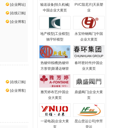
输送设备|恒久机械|
PVC阻尼片|天辰塑
[
企业网址
]
中国企业大黄页
业
[
在线订购
]
[
企业博客
]
地产模型|工业模型|
永宝特钢阀门|中国
驰宇轩模型
企业大黄页
热镀锌线槽|热镀锌
春环密封件|中国企
方形管|新通达钢管
业大黄页
[
在线订购
]
[
企业博客
]
雅芳婷布艺|中国企
鼎盛阀门|企业大黄
业大黄页
页
一诺电器|企业大黄
昆山货运公司|华芳
页
货运