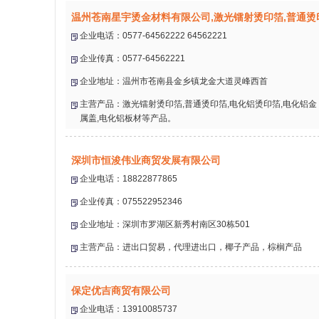
温州苍南星宇烫金材料有限公司,激光镭射烫印箔,普通烫
企业电话：0577-64562222 64562221
企业传真：0577-64562221
企业地址：温州市苍南县金乡镇龙金大道灵峰西首
主营产品：激光镭射烫印箔,普通烫印箔,电化铝烫印箔,电化铝金
属盖,电化铝板材等产品。
深圳市恒浚伟业商贸发展有限公司
企业电话：18822877865
企业传真：075522952346
企业地址：深圳市罗湖区新秀村南区30栋501
主营产品：进出口贸易，代理进出口，椰子产品，棕榈产品
保定优吉商贸有限公司
企业电话：13910085737