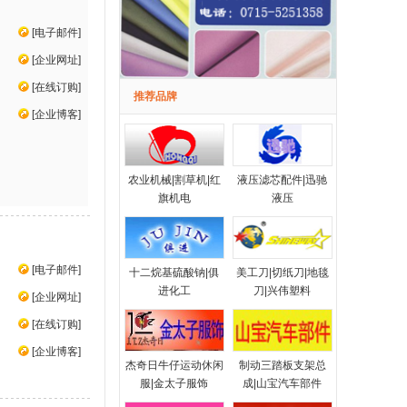
[
电子邮件
]
[
企业网址
]
[
在线订购
]
推荐品牌
[
企业博客
]
农业机械|割草机|红
液压滤芯配件|迅驰
旗机电
液压
[
电子邮件
]
十二烷基硫酸钠|俱
美工刀|切纸刀|地毯
进化工
刀|兴伟塑料
[
企业网址
]
[
在线订购
]
[
企业博客
]
杰奇日牛仔运动休闲
制动三踏板支架总
服|金太子服饰
成|山宝汽车部件