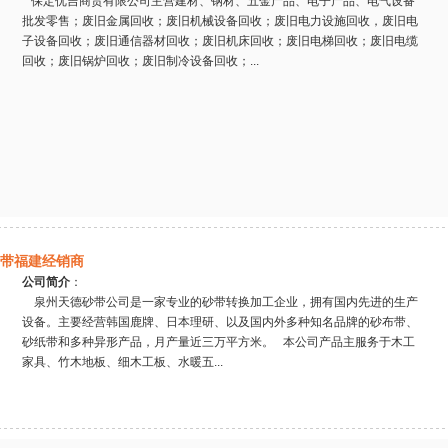
保定优吉商贸有限公司主营建材、钢材、五金产品、电子产品、电气设备
批发零售；废旧金属回收；废旧机械设备回收；废旧电力设施回收，废旧电
子设备回收；废旧通信器材回收；废旧机床回收；废旧电梯回收；废旧电缆
回收；废旧锅炉回收；废旧制冷设备回收；...
纸带福建经销商
公司简介
：
泉州天德砂带公司是一家专业的砂带转换加工企业，拥有国内先进的生产
设备。主要经营韩国鹿牌、日本理研、以及国内外多种知名品牌的砂布带、
砂纸带和多种异形产品，月产量近三万平方米。 本公司产品主服务于木工
家具、竹木地板、细木工板、水暖五...