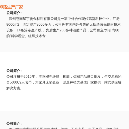
印箔生产厂家
公司简介
：
温州苍南星宇烫金材料有限公司是一家中外合作现代高新科技企业，厂房
8000m2，固定资产3000多万，公司拥有国内外领先的无版缝激光镭射技术
设备，14条涂布生产线， 先后生产200多种镭射产品，公司确立“外引内联
的”科学观念、组织技术专...
公司简介
：
公司注册于2015年，主营椰壳纤维，椰糠，棕榈产品进口批发，年交易额约
合5000万人名币，为家具床垫企业，以及种植类基质厂家提供一站式供应链
解决方案。
公司简介
：