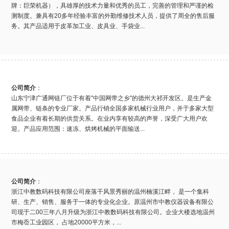
牌：巨荣机器），具雄厚的技术力量和优秀的员工，完善的管理和严谨的检
测制度。兼具有20多年经验丰富的外勤维修技术人员，提供了周全的售后服
务。其产品适用于皮革加工业、皮具业、手袋业...
公司简介
：
山东宁津广通网链厂位于有着"中国网带之乡"的德州大祁开发区。是生产金
属网带、链条的专业厂家。产品行销全国多家机械行业用户，并于多家大型
食品企业有着长期的供货关系。在业内享有较高的声誉，深受广大用户欢
迎。产品应用范围：速冻、烘烤机械的平面输送...
公司简介
：
浙江中教数码科技有限公司座落干风景秀丽的温州楠溪江畔， 是一个集科
研、生产、销售、服务于一体的专业化企业。原温州市中教仪器设备有限公
司现于二00三年八月升级为浙江中教数码科技有限公司。企业大楼选地温州
市梅岙工业园区， 占地20000平方米，...