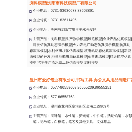
浏科模型|浏阳市科技模型厂有限公司
企业电话：0731-83630678 83603861
企业传真：0731-83611495
企业地址：湖南省浏阳市集里平水开发区
主营产品：浏科模型|生产教学模型|展览模型|企业产品仿真模型|
科技馆仿真动态演示模型|火力发电厂动态仿真演示模型|仿真动
态演示模型|水利枢纽坝体仿真模型|核电站动态仿真演示模型|新能
源模型的开发|地形地貌布局仿真模型|军事训练模型|航天航空仿真
模型|汽车生产流水线工位仿真模型|浏科模型
温州市爱好笔业有限公司,书写工具,办公文具用品制造厂
企业电话：0577-86558608,86555239,86555251
企业传真：577-86558768
企业地址：温州市龙湾区空港新区金海二道909号
主营产品：圆珠笔，水性笔，荧光笔，中性笔，活动铅笔，水彩
笔，记号笔，白板笔，笔芯及其他文具、文体用品