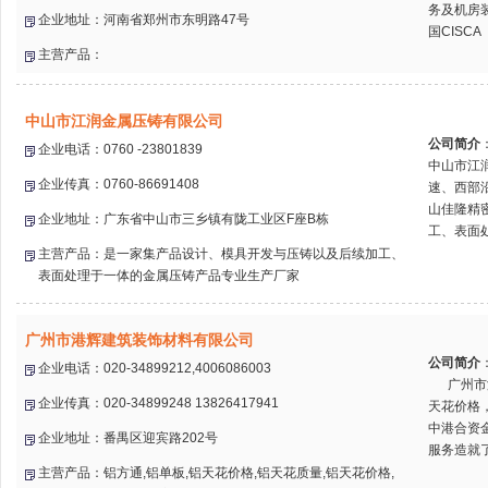
务及机房
企业地址：河南省郑州市东明路47号
国CISC
主营产品：
中山市江润金属压铸有限公司
公司简介
企业电话：0760 -23801839
中山市江
企业传真：0760-86691408
速、西部
山佳隆精
企业地址：广东省中山市三乡镇有陇工业区F座B栋
工、表面处
主营产品：是一家集产品设计、模具开发与压铸以及后续加工、
表面处理于一体的金属压铸产品专业生产厂家
广州市港辉建筑装饰材料有限公司
公司简介
企业电话：020-34899212,4006086003
广州市港
企业传真：020-34899248 13826417941
天花价格
中港合资金
企业地址：番禺区迎宾路202号
服务造就了
主营产品：铝方通,铝单板,铝天花价格,铝天花质量,铝天花价格,