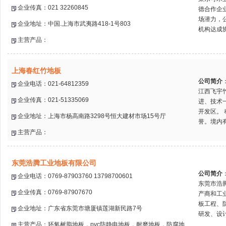
企业传真：021 32260845
德合作企
场潜力，
企业地址：中国.上海市武夷路418-1号803
机构达成协
主营产品：
上海春红竹地板
公司简介
企业电话：021-64812359
江西飞宇
企业传真：021-51335069
进、技术
开发区。
企业地址：上海市杨高南路3298号恒大建材市场15号厅
誉。境内有
主营产品：
东莞浩腾工业地板有限公司
公司简介
企业电话：0769-87903760 13798700601
东莞市浩
企业传真：0769-87907670
产商和工
板工程、
企业地址：广东省东莞市塘厦镇莲湖新民路7号
研发、设计
主营产品：环氧树脂地板，pvc防静电地板，耐磨地板，防腐地