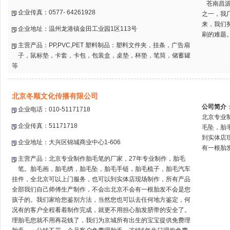
苍南昌源
企业传真：0577- 64261928
之一，我厂
来，我们
企业地址：温州龙港镇金田工业园1区113号
刷的难题。
主营产品：PP,PVC,PET 塑料制品：塑料文件夹，挂条，广告扇
子，鼠标垫，卡套，卡包，包装盒，桌垫，杯垫，笔筒，储蓄罐
等
北京冬顺文化传播有限公司
公司简介
企业电话：010-51171718
北京专业
企业传真：51171718
毛坠，胎
到实体店
企业地址：大兴区锦城商业中心1-606
有一根胎发
主营产品：北京专业制作胎毛笔的厂家，27年专业制作，胎毛
笔。胎毛画，胎毛绣，胎毛坠，胎毛手链，胎毛梳子，胎毛汽车
挂件，全北京可以上门服务，也可以到实体店现场制作，所有产品
全部我们自己师傅生产制作，不会出北京不会有一根胎发不会是您
孩子的。我们家给您鉴别方法，当然您也可以去任何地方鉴定，何
况有的客户全程看着制作完成，就更不用担心胎发脐带的安全了。
理胎毛您就不用再花钱了，我们为京城所有出生的宝宝提供免费理