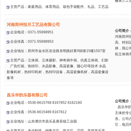
栅第三工业
主营产品：家庭用品、体育用品、箱包手袋配件、礼品、工艺品
河南郑州恒月工艺品有限公司
公司简介
企业电话：0371-55698951
河南郑州
企业传真：0371-55698953
高、特别
择，我公
企业地址：郑州市金水区农业路东明路好莱坞B座15楼1507室
拓立体画市
主营产品：立体画、立体摄影、神奇画中画、仿真立体画、幻影
广告灯箱、热转印、水晶影像、高温瓷像、随心印等技术 水晶
影像耗材，热转印耗材，热转印设备，高温瓷像耗材，高温瓷像设
备等
昌乐华韵乐器有限公司
公司简介
企业电话：0536-6615768 8167852 8162160
昌乐华韵乐
企业传真：0536-6615489 8167812
主体的专
吾。公司占
企业地址：山东潍坊市昌乐县唐吾镇工业园
它，电贝司.
主营产品：专业制造、销售吉它、电吉它、贝司、音箱等乐器