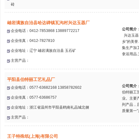
砖
岫岩满族自治县哈达碑镇瓦沟村兴达玉器厂
公司简介
企业电话：0412-7853868 13889772217
兴达玉器厂
企业传真：0412-7827810
乡”的美誉
集生产加
企业地址：辽宁 岫岩满族自治县 玉石矿
拿浴用品.玉
主营产品：
平阳县伯特丽工艺礼品厂
公司简介
企业电话：0577-63682168 13858782602
伯特丽工
企业传真：0577-63686757
业。主要
列产品，
企业地址：浙江省温州市平阳县鸥南礼品城北侧
质量第一”
主营产品：
王子特殊纸(上海)有限公司