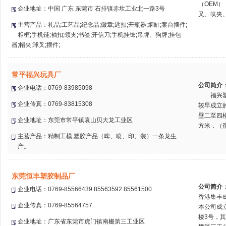
（OEM
企业地址：中国 广东 东莞市 石排镇赤坎工业北一路3号
叉、呔夹、
主营产品：礼品;工艺品;纪念品;徽章;匙扣;开瓶器;烟缸;案台摆件;
相框;手机链;袖扣;领夹;书签;开信刀;手机挂饰;吊牌、狗牌;挂包
器;帽夹;球叉;摆件;
常平福兴玩具厂
公司简介
企业电话：0769-83985098
福兴塑胶
企业传真：0769-83815308
较早成立
壁二至四楼
企业地址：东莞市常平镇袁山贝大龙工业区
方米，（宿
主营产品：精制工模,塑胶产品（啤、喷、印、装）一条龙生
产。
东莞恒丰塑胶制品厂
公司简介
企业电话：0769-85566439 85563592 85561500
香港集丰
企业传真：0769-85564757
本公司成立
楼3号，
企业地址：广东省东莞市虎门镇南栅第三工业区