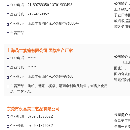
公司简介
企业电话：21-69768350 13701900493
王子制纸
企业传真：21-69768352
子在日本
敏纸根据
企业地址：上海市青浦区徐泾镇蟠中路555号
等各类用纸
主营产品：
上海茂丰旗篷有限公司,国旗生产厂家
公司简介
企业电话：******
《上海茂
企业传真：******
国旗》、
国内合资
企业地址：上海市金山区枫泾镇建安路69
逾贰仟陆佰
主营产品：旗帜、篷账、横幅、晴雨伞制造及销售，销售文化用
品、工艺礼品。
东莞市永昌美工艺品有限公司
公司简介
企业电话：0769 81370622
永昌美工艺
企业传真：0769 81369082
年来一直