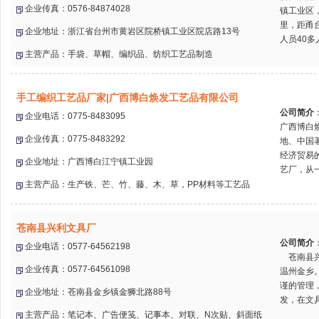
企业传真：0576-84874028
镇工业区，
里，距甬
企业地址：浙江省台州市黄岩区院桥镇工业区院店路13号
人员40多
主营产品：手袋、草帽、编织品、纺织工艺品制造
手工编织工艺品厂家|广西博白焕发工艺品有限公司
公司简介
企业电话：0775-8483095
广西博白
企业传真：0775-8483292
地、中国
经济贸易
企业地址：广西博白江宁镇工业园
艺厂，从一
主营产品：生产铁、芒、竹、藤、木、草，PP材料等工艺品
苍南县兴利文具厂
公司简介
企业电话：0577-64562198
苍南县兴
企业传真：0577-64561098
温州金乡
谨的管理
企业地址：苍南县金乡镇金狮北路88号
发，在文具
主营产品：笔记本、广告便笺、记事本、对联、N次贴、斜面纸