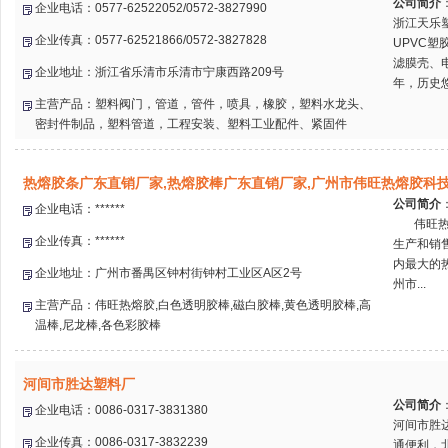
公司简介
企业电话：0577-62522052/0572-3827990
浙江天乐
企业传真：0577-62521866/0572-3827828
UPVC塑
滤膜壳、
企业地址：浙江省乐清市乐清市宁康西路209号
年，历史悠
主营产品：塑料阀门，管道，管件，喷具，橡胶，塑料水龙头、
密封件制品，塑料管道，工程安装、塑料工业配件、紧固件
热熔胶条广东直销厂家,热熔胶棒广东直销厂家,广州市伟旺热熔胶科
公司简介
企业电话：******
伟旺热熔胶
企业传真：******
生产和销
内最大的
企业地址：广州市番禺区钟村街钟村工业区A区2号
州市...
主营产品：伟旺热熔胶,白色透明胶棒,磁白胶棒,黄色透明胶棒,高
温棒,尼龙棒,各色彩胶棒
河间市胜达塑料厂
公司简介
企业电话：0086-0317-3831380
河间市胜
企业传真：0086-0317-3832239
通便利，