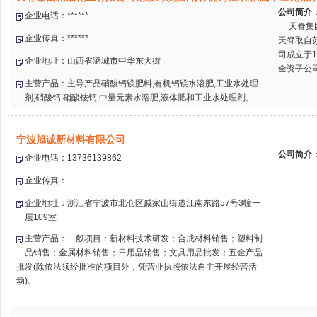
公司简介
企业电话：******
天脊集团
企业传真：******
天脊取自
司成立于1
企业地址：山西省潞城市中华东大街
全资子公司.
主营产品：主导产品硝酸钙镁肥料,有机钙镁水溶肥,工业水处理
剂,硝酸钙,硝酸铵钙,中量元素水溶肥,液体肥和工业水处理剂。
宁波旭诚新材料有限公司
公司简介
企业电话：13736139862
企业传真：
企业地址：浙江省宁波市北仑区戚家山街道江南东路57号3幢一
层109室
主营产品：一般项目：新材料技术研发；合成材料销售；塑料制
品销售；金属材料销售；日用品销售；文具用品批发；五金产品
批发(除依法须经批准的项目外，凭营业执照依法自主开展经营活
动)。