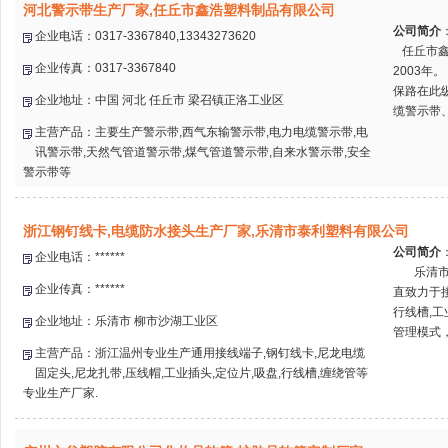
河北警示带生产厂家,任丘市鑫浩塑料制品有限公司
公司简介
企业电话：0317-3367840,13343273620
任丘市鑫
企业传真：0317-3367840
2003年
保路在此
企业地址：中国 河北 任丘市 梁召镇正洛工业区
缆警示带、
主营产品：主要生产警示带,西气东输警示带,电力电缆警示带,电
讯警示带,天然气管道警示带,煤气管道警示带,自来水警示带,安全
警示带等
浙江钢钉线卡,电缆防水接头生产厂家,乐清市泰利塑料有限公司
公司简介
企业电话：******
乐清市泰
企业传真：******
直致力于
行线槽,
企业地址：乐清市 柳市沙湖工业区
管理模式，
主营产品：浙江温州专业生产通用接线端子,钢钉线卡,尼龙电缆
固定头,尼龙扎带,压线帽,工业插头,定位片,吸盘,行线槽,缠绕管等
专业生产厂家.