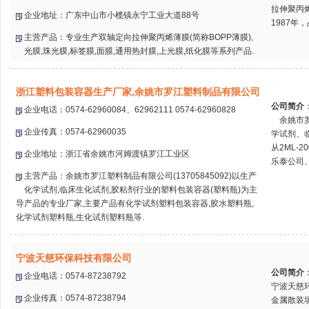
拉伸聚丙
企业地址：广东中山市小榄镇永宁工业大道88号
1987年
主营产品：专业生产双轴定向拉伸聚丙烯薄膜(简称BOPP薄膜),
光膜,珠光膜,标签膜,面膜,通用热封膜,上光膜,纸化膜等系列产品.
浙江塑料包装容器生产厂家,余姚市罗江塑料制品有限公司
公司简介
企业电话：0574-62960084、62962111 0574-62960828
余姚市罗江
企业传真：0574-62960035
学试剂、
从2ML-
企业地址：浙江省余姚市河姆渡镇罗江工业区
乐泰公司、.
主营产品：余姚市罗江塑料制品有限公司(13705845092)以生产
化学试剂,临床生化试剂,胶粘剂行业的塑料包装容器(塑料瓶)为主
导产品的专业厂家,主要产品有化学试剂塑料包装容器,胶水塑料瓶,
化学试剂塑料瓶,生化试剂塑料瓶等.
宁波天慈环保科技有限公司
公司简介
企业电话：0574-87238792
宁波天慈
企业传真：0574-87238794
金属散装