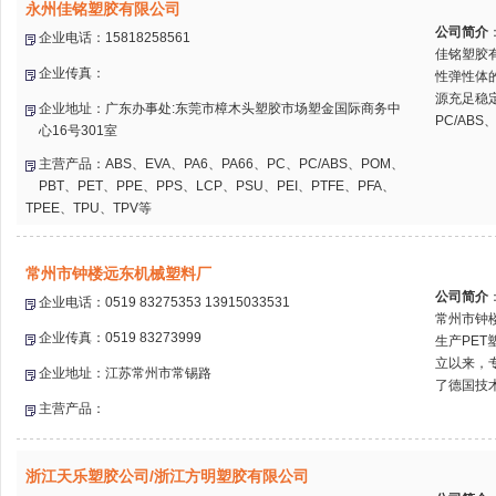
永州佳铭塑胶有限公司
公司简介
企业电话：15818258561
佳铭塑胶
企业传真：
性弹性体
源充足稳定
企业地址：广东办事处:东莞市樟木头塑胶市场塑金国际商务中
PC/ABS、
心16号301室
主营产品：ABS、EVA、PA6、PA66、PC、PC/ABS、POM、
PBT、PET、PPE、PPS、LCP、PSU、PEI、PTFE、PFA、
TPEE、TPU、TPV等
常州市钟楼远东机械塑料厂
公司简介
企业电话：0519 83275353 13915033531
常州市钟
企业传真：0519 83273999
生产PET
立以来，
企业地址：江苏常州市常锡路
了德国技术
主营产品：
浙江天乐塑胶公司/浙江方明塑胶有限公司