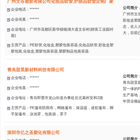
广州文谷塑胶有限公司化妆品软管,护肤品软管定制厂家
公司简介
企业电话：******
广州市文
企业传真：******
彩妆盒塑
念，在人
企业地址：广州市花都区新华镇镜湖大道文谷村(财富工业园对
大，目前已
面)
主营产品：PE软管,化妆盒,塑胶包装容器,化妆品软管,彩妆盒塑
胶包装,化妆盒,塑胶包装容器,塑胶制品包装容器.
青岛甜昊新材料科技有限公司
公司简介
企业电话：******
青岛甜昊
企业传真：******
贸一体的
生产基地，
企业地址：青岛即墨市龙山街道办事处后北葛村安和2路
年营业额超过
主营产品：PE篷布防雨布，网格篷布，保温毯，迷彩篷布，脚
手架篷布，泳池罩，包装袋，罩子
深圳市亿之圣塑化有限公司
公司简介