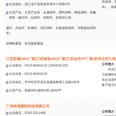
环保球，
企业地址：浙江省宁波慈溪市埋马小学路3号
等），除雾
主营产品：主营产品有：金属填料、塑料填料、陶瓷填料、四氟
填料（鲍尔环、拉西环、矩鞍环、多面空心球、
扁环、共轭环、阶梯环、花环填料、孔板波纹填料、丝网波纹填料
等）
丝网除雾器、折流板除雾器
江苏阻燃ABS厂家|江苏耐热ABS厂家|江苏改性PP厂家|常州汉邦工
公司简介
企业电话：0519-88404120 13584381355
常州汉邦
企业传真：0519-88404120
工程塑料
等企业原
企业地址：常州经济开发区遥观镇桥南工业园196号
备产能为20
主营产品：阻燃ABS,耐热ABS,改性PP
广东特浦塑料科技有限公司
公司简介
企业电话：0763-2311468