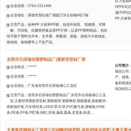
以下是我
企业传真：0763-2311468
OFFIC
浦(TOP
企业地址：英德市英红镇广德园万洋众创城H区7栋
PP 片材和P
主营产品：各种PP 片材和PP膜，包括环保类、 阻燃类、可降
解、可回收、抗菌类和食品类PP片材；以及PP塑料制品，包括
但不限于塑料文件夹、文件册、档案袋、菜板、游戏卡片收纳盒、
收纳袋、收纳册等上千款产品。
东莞市石排瑞信塑胶制品厂|塑胶异型材厂家
公司简介
企业电话：******
瑞信公司
企业传真：******
产、销售
备和精湛的
企业地址：广东省东莞市石排镇埔心工业区
ISO9001:
主营产品：东莞市石排瑞信塑胶制品厂,东莞市石排镇埔心工业
区,主要经营塑胶异型材,塑胶圆管,塑胶棒材,塑胶圆条,雨刷配件,
雨刷保护套,汽车密封条,LED灯罩,IC管,PVC帆弓条,塑钢条,POM
条,PE条,PP条,PBT条,销钉,穿条,扁条,圆条,尼龙条,轨道，
天脊集团精细化工有限公司硝酸钙镁肥料,有机钙镁水溶肥,中量元素