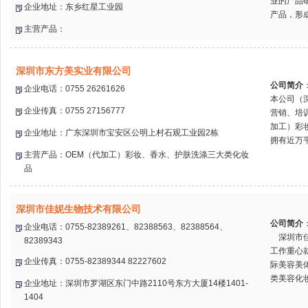
业的产品
企业地址：东乡红星工业园
产品，形成
主营产品：
深圳市东方美实业有限公司
公司简介
企业电话：0755 26261626
本公司（
企业传真：0755 27156777
营销、培
加工）彩
企业地址：广东深圳市宝安区公明上村石观工业园2栋
拥有近万平
主营产品：OEM（代加工）彩妆、香水、护肤洗涤三大类化妆
品
深圳市佳妮生物技术有限公司
公司简介
企业电话：0755-82389261、82388563、82388564、
深圳市佳
82389343
工作重心
企业传真：0755-82389344 82227602
际美容美
类美容化妆
企业地址：深圳市罗湖区东门中路2110号东方大厦14楼1401-
1404