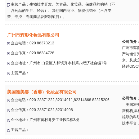
主营产品：生物技术开发、美容品、化妆品、保健品的购销（不
含药品的生产、经营）、其他国内商业、物资供销业（不含专
营、专控、专卖商品及限制项目）。
广州市辉影化妆品有限公司
公司简介
企业电话：020 86373212
广州市辉
企业传真：020 86384728
产与销售
米。从成
企业地址：广州市 白云区人和镇秀水村第八经济社自编1号
经过OISO
主营产品：
美国雅美姿（香港）化妆品有限公司
公司简介
企业电话：020-28871222,82314911,82314668 82315206
美国雅美
企业传真：020-28871022,82314998
营机构,
雄厚的科
企业地址：广州市黄村粤安工业园D栋3楼
技术平台，
主营产品：