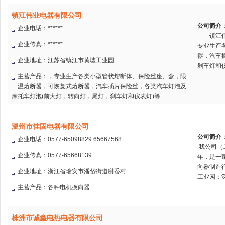
镇江伟业电器有限公司
公司简介
企业电话：******
镇江伟业
企业传真：******
专业生产
嚣，汽车
企业地址：江苏省镇江市黄墟工业园
刹车灯和仪
主营产品：，专业生产各类小型管状熔断体、保险丝座、盒，限
温熔断嚣，可恢复式熔断嚣，汽车插片保险丝，各类汽车灯泡及
摩托车灯泡(前大灯，转向灯，尾灯，刹车灯和仪表灯)等
温州市佳固电器有限公司
公司简介
企业电话：0577-65098829 65667568
我公司（
企业传真：0577-65668139
年，是一
向器制造
企业地址：浙江省瑞安市潘岱街道谢岙村
工业园；深
主营产品：各种电机换向器
株洲市诚鑫电热电器有限公司