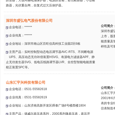
防雷器，天馈同轴电涌保护器，电源防雷箱，塑壳断路器，小型断
路器，光伏重合闸，自复式过欠压保护器。
深圳市盛弘电气股份有限公司
公司简介
企业电话：******
深圳市盛弘
企业传真：******
上市，股
能质量及
企业地址：深圳市南山区百旺信高科技工业园2区6栋
样性及可
主营产品：实时控制型动态电压调节器AVC-RTS、不间断电源
UPS、高压动态无功补偿装置HSVG、有源电力滤波器APF、静
止无功发生器SVG、低电压线路调节器LVR、全控型智能电能质量
校正装置SPC等。
山东汇宇兴科技有限公司
公司简介
企业电话：0531-55582618
山东汇宇
企业传真：0531-55582619
2001
表的专业经
企业地址：山东济南高新开发区舜泰广场8号楼西楼1804
仪表制造有
主营产品：德威尔差压表系列，2000系列微差压表，差压开