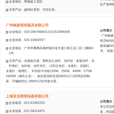
企业地址：郓城县工业区
生产各种机
主营产品：卤钨灯系列、汽车灯具。
广州铭家照明器具有限公司
公司简介
企业电话：020-28676680/1/2;61912995/6/8
广州铭家
企业传真：020-22883557
明,DMX
面实施IS
企业地址：广州市番禺区南村镇兴业大道江南工业二区二横路3-
书。“色彩与
1号
主营产品：光源发生器、塑料实心光纤、光纤丝、多股光纤、光
纤尾灯、光纤画、光纤吊灯。 LED泛光灯、水底灯、洗墙灯、
水底灯，地埋灯 。卡乐缤/卡乐纷150W、250W、400W、575W、
1000W（城市之光）。低压直流和交流DMX512 LED同步控制
器，可编程控台, DMX512信号放大器。
上海亚东照明电器有限公司
公司简介
企业电话：021-61992253
本公司总
企业传真：021-58314475
县，邻近