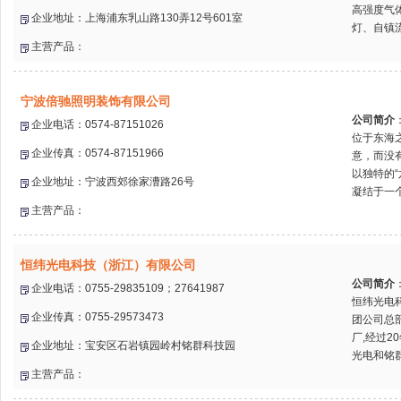
高强度气
企业地址：上海浦东乳山路130弄12号601室
灯、自镇流
主营产品：
宁波倍驰照明装饰有限公司
公司简介
企业电话：0574-87151026
位于东海
企业传真：0574-87151966
意，而没
以独特的
企业地址：宁波西郊徐家漕路26号
凝结于一个
主营产品：
恒纬光电科技（浙江）有限公司
公司简介
企业电话：0755-29835109；27641987
恒纬光电
企业传真：0755-29573473
团公司总部
厂,经过2
企业地址：宝安区石岩镇园岭村铭群科技园
光电和铭群
主营产品：