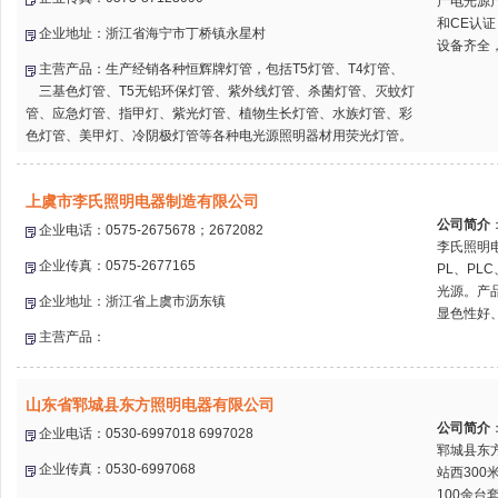
产电光源产
和CE认
企业地址：浙江省海宁市丁桥镇永星村
设备齐全，
主营产品：生产经销各种恒辉牌灯管，包括T5灯管、T4灯管、
三基色灯管、T5无铅环保灯管、紫外线灯管、杀菌灯管、灭蚊灯
管、应急灯管、指甲灯、紫光灯管、植物生长灯管、水族灯管、彩
色灯管、美甲灯、冷阴极灯管等各种电光源照明器材用荧光灯管。
上虞市李氏照明电器制造有限公司
公司简介
企业电话：0575-2675678；2672082
李氏照明
企业传真：0575-2677165
PL、PL
光源。产
企业地址：浙江省上虞市沥东镇
显色性好、
主营产品：
山东省郓城县东方照明电器有限公司
公司简介
企业电话：0530-6997018 6997028
郓城县东
企业传真：0530-6997068
站西300
100余