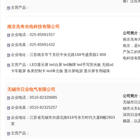
被广泛应用
主营产品：
南京兆奇光电科技有限公司
公司简介
企业电话：025-85691557
南京兆奇
企业传真：025-85691432
南京，是
产加工的
企业地址：江苏南京市下关区中央北路168号盛景园1-906
电科技有限
主营产品：LED显示屏 led台屏 led胸牌 led手写荧光板 无线sd
卡车载屏 各类控制卡 led单元板 显示屏电源 显示屏专用磁珠
无锡市日业电气有限公司
公司简介
企业电话：0510-82328985
无锡市日
企业传真：0510-82325257
锡市火车
深圳日业
企业地址：江苏省无锡市兴源北路818号东方时代大厦B幢2903
频器，以及
室
主营产品：