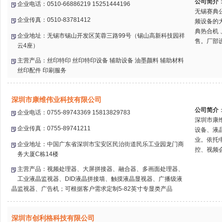
公司简介
企业电话：0510-66886219 15251444196
无锡赛典
企业传真：0510-83781412
频设备的
典热合机
企业地址：无锡市锡山开发区芙蓉三路99号（锡山高新科技园祥
售。厂部设
云4座）
主营产品：丝印特印 丝印特印设备 辅助设备 油墨颜料 辅助材料
丝印配件 印刷服务
深圳市康维伟业科技有限公司
公司简介
企业电话：0755-89743369 15813829783
深圳市康
企业传真：0755-89741211
设备、液
业。依托
企业地址：中国广东省深圳市宝安区民治街道民乐工业园龙门商
控、视频会
务大厦C栋14楼
主营产品：视频处理器、大屏拼接器、融合器、多画面处理器、
工业液晶监视器、DID液晶拼接墙、触摸液晶显视器、广播级液
晶监视器、广告机；可根据客户需求定制5-82英寸专显类产品
深圳市创利格科技有限公司