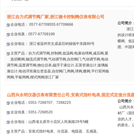
浙江自力式调节阀厂家,浙江德卡控制阀仪表有限公司
公司简介
企业电话： 0577-67709555 67709666
浙江德卡
企业传真：0577-67709199
的设计研
蝶阀、低
企业地址： 浙江省温州市文成县巨屿镇镇中东路86号
团、中国海
主营产品：自力式调节阀,控制阀,低温阀,电液动球阀,减压阀,紧
急切断阀,轴流式调节阀,气动调节阀,自控阀门,气动调节阀,电动
调节阀,温度调节阀,物位仪表,磁浮子液位计,石英管液位计,玻璃板
液位计,电动浮筒液位变送器,自控阀门,闸阀,球阀,蝶阀,平行双闸板
闸阀,平板闸阀,楔式闸阀浙江厂家
山西兴永明仪器仪表有限责任公司,安装式指针电表,固定式定值分流
公司简介
企业电话：0351-7268707、7268225
山西兴永
企业传真：0351-7268520
材厂（国
业的人才
企业地址：山西省太原市小店区人民南路29号5幢
的新生。公
主营产品：安装式指针电表、分流器、电阻器、互感器。