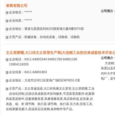
韋斯有限公司
公司简介
企业电话：******
企业传真：******
企业地址：香港九龍寶其利街2G號黃埔大廈4樓507A室
主营产品：机械设备，自动化设备，试验箱，试验机
文丘里喷嘴,大口径文丘里管生产商|大连精工自控仪表成套技术开发
公司简介
企业电话：0411-84803344 84801760 84801190
大连精工
13904118205
装置以及
企业传真：0411-84801863
内外大中
电厂，是中
企业地址：大连市沙河口区星海广场E区90号D2-2室
主营产品：文丘里减温器,大口径风量文丘里管,文丘里喷嘴,工业
自动化控制,仪器仪表成套技术咨询服务,节流装置及配件,机翼测
风装置及附件,流量测量装置,风量测量装置,风压取样器,反应釜,仪
表盘、箱、柜 调节阀、执行器 调节阀、执行器 压力表,安装工具,
在线测量流量计,高温高压仪表阀,各种附件等产品。