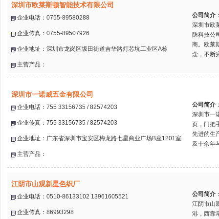
深圳市欧莱斯顿智能技术有限公司
公司简介
企业电话：0755-89580288
深圳市欧
企业传真：0755-89507926
防科技公
商。欧莱
企业地址：深圳市龙岗区坂田街道吉华路灯芯坑工业区A栋
念，不断完
主营产品：
深圳市一诺威五金有限公司
公司简介
企业电话：755 33156735 / 82574203
深圳市一
企业传真：755 33156735 / 82574203
页，门把
先进的生
企业地址：广东省深圳市宝安区梅龙路七星商业广场B座1201室
及十余年与
主营产品：
江阴市山观新星色织厂
公司简介
企业电话：0510-86133102 13961605521
江阴市山
企业传真：86993298
港，西靠