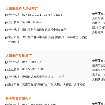
温州市潘桥大星锁配厂
公司简介
企业电话：577-86170111、13757726278
浙江省温
企业传真：577-86160642
档执手门
部,浙江
企业地址：浙江温州瓯海潘桥镇陈岙中街125号
力量雄厚、
主营产品：专业生产各种中高档执手门锁锁体、各种球型门锁配
件的企业
温州市巨益锁具厂
公司简介
企业电话：0577-86851177
温州市巨
企业传真：0577-86851188
温州火车
家具锁、
企业地址：温州市龙湾区永强大道３９９６号
具锁的经验
主营产品：其主导品牌“鸿福”“巨日”家具锁、抽屉锁、文件柜锁
坚士锁业有限公司
公司简介
企业电话：0577 -88629553 8861566