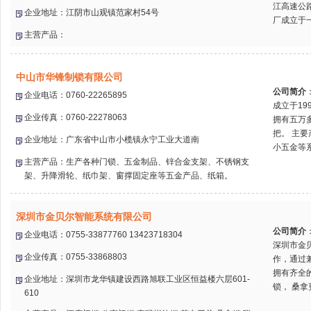
江高速公
企业地址：江阴市山观镇范家村54号
厂成立于一
主营产品：
中山市华锋制锁有限公司
公司简介
企业电话：0760-22265895
成立于1
企业传真：0760-22278063
拥有五万多
把。 主
企业地址：广东省中山市小榄镇永宁工业大道南
小五金等系.
主营产品：生产各种门锁、五金制品、锌合金支架、不锈钢支
架、升降滑轮、纸巾架、窗撑固定座等五金产品、纸箱。
深圳市金贝尔智能系统有限公司
公司简介
企业电话：0755-33877760 13423718304
深圳市金
企业传真：0755-33868803
作，通过
拥有齐全
企业地址：深圳市龙华镇建设西路旭联工业区恒益楼六层601-
锁， 桑拿
610