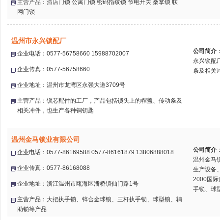
主营产品：酒店门锁 公寓门锁 密码指纹锁 节电开关 桑拿锁 联
网门锁
温州市永兴锁配厂
公司简介
企业电话：0577-56758660 15988702007
永兴锁配
企业传真：0577-56758660
条及相关
企业地址：温州市龙湾区永强大道3709号
主营产品：锁芯配件的工厂，产品包括锁头上的帽盖、传动条及
相关冲件，也生产各种铜钥匙
温州金马锁业有限公司
公司简介
企业电话：0577-86169588 0577-86161879 13806888018
温州金马
企业传真：0577-86168088
生产设备、
2000
企业地址：浙江温州市瓯海区潘桥镇仙门路1号
手锁、球型
主营产品：大把执手锁、锌合金球锁、三杆执手锁、球型锁、辅
助锁等产品