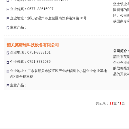
坚士锁业
企业传真：0577 -88615997
国锁都的
区。公司
企业地址：浙江省温州市鹿城区南郊乡洛河路18号
获国家专利
主营产品：
韶关英诺维科技设备有限公司
公司简介
企业电话：0751-8838101
韶关市英
企业传真：0751-8732039
企业创业
的战略经
企业地址：广东省韶关市浈江区产业转移园中小型企业创业基地
品的开发与
A区综合楼三楼
主营产品：
共记录：
11
篇 /
1
页 